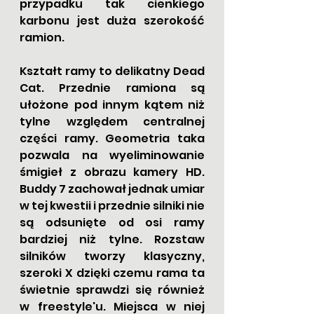
przypadku tak cienkiego 
karbonu jest duża szerokość 
ramion. 
Kształt ramy to delikatny Dead 
Cat. Przednie ramiona są 
ułożone pod innym kątem niż 
tylne względem centralnej 
części ramy. Geometria taka 
pozwala na wyeliminowanie 
śmigieł z obrazu kamery HD.  
Buddy 7 zachował jednak umiar 
w tej kwestii i przednie silniki nie 
są odsunięte od osi ramy 
bardziej niż tylne. Rozstaw 
silników tworzy klasyczny, 
szeroki X dzięki czemu rama ta 
świetnie sprawdzi się również 
w freestyle'u. Miejsca w niej 