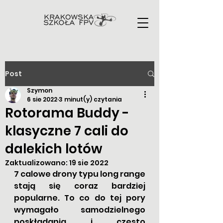
Post
Szymon
6 sie 2022
3 minut(y) czytania
Rotorama Buddy -
klasyczne 7 cali do
dalekich lotów
Zaktualizowano:
19 sie 2022
7 calowe drony typu long range 
stają się coraz bardziej 
popularne. To co do tej pory 
wymagało samodzielnego 
poskładania i często 