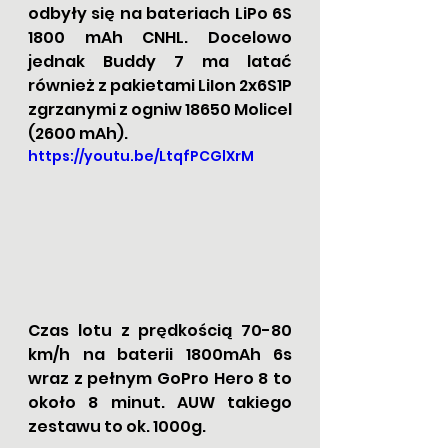
odbyły się na bateriach LiPo 6S 
1800 mAh CNHL. Docelowo 
jednak Buddy 7 ma latać 
również z pakietami LiIon 2x6S1P 
zgrzanymi z ogniw 18650 Molicel 
(2600 mAh).  
https://youtu.be/LtqfPCGlXrM
Czas lotu z prędkością 70-80 
km/h na baterii 1800mAh 6s 
wraz z pełnym GoPro Hero 8 to 
około 8 minut. AUW takiego 
zestawu to ok. 1000g. 