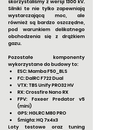
skorzystaliśmy z wersji 1300 kV. 
Silniki te nie tylko zapewniają 
wystarczającą moc, ale 
również są bardzo oszczędne, 
pod warunkiem delikatnego 
obchodzenia się z drążkiem 
gazu. 
Pozostałe komponenty 
wykorzystane do budowy to:
ESC: Mamba F50_BLS
FC: DalRC F722 Dual
VTX: TBS Unify PRO32 HV
RX: Crossfire Nano RX
FPV: Foxeer Predator v5 
(mini)
GPS: HGLRC M80 PRO
Śmigła: HQ 7x4x3
Loty testowe oraz tuning 