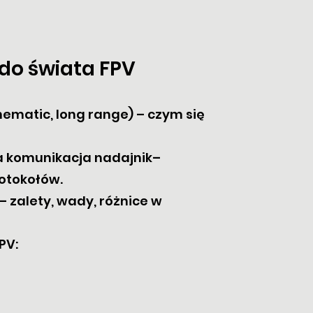
 do świata FPV
nematic, long range) – czym się
ła komunikacja nadajnik–
otokołów.
– zalety, wady, różnice w
PV: