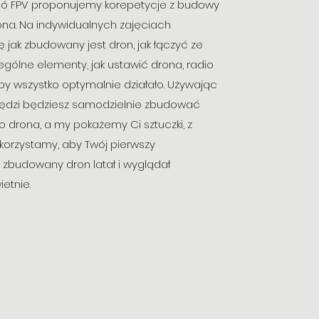
ó FPV proponujemy korepetycje z budowy
na. Na indywidualnych zajęciach
jak zbudowany jest dron, jak łączyć ze
gólne elementy, jak ustawić drona, radio
by wszystko optymalnie działało. Używając
ędzi będziesz samodzielnie zbudować
drona, a my pokażemy Ci sztuczki, z
korzystamy, aby Twój pierwszy
 zbudowany dron latał i wyglądał
etnie.