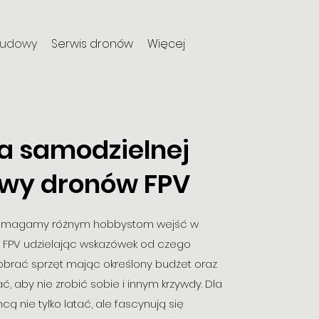
budowy
Serwis dronów
Więcej
a samodzielnej
wy dronów FPV
t pomagamy różnym hobbystom wejść w
 FPV udzielając wskazówek od czego
dobrać sprzęt mając określony budżet oraz
tać, aby nie zrobić sobie i innym krzywdy. Dla
hcą nie tylko latać, ale fascynują się