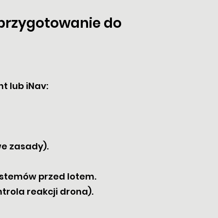
i przygotowanie do
t lub iNav:
we zasady).
ystemów przed lotem.
trola reakcji drona).