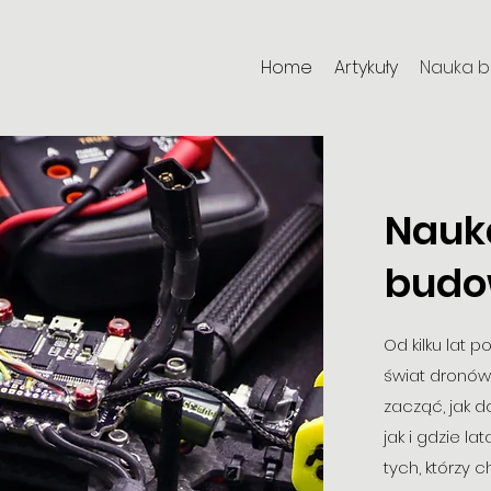
Home
Artykuły
Nauka 
Nauk
budo
Od kilku la
świat dronów
zacząć, jak 
jak i gdzie la
tych, którzy c