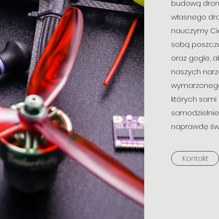
budową dron
własnego dro
nauczymy Cię 
sobą poszcze
oraz gogle, a
naszych narz
wymarzonego 
których sami 
samodzielnie
naprawdę świ
Kontakt