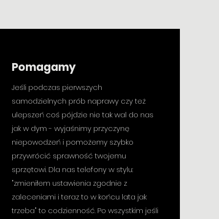
Pomagamy
Jeśli podczas pierwszych
samodzielnych prób naprawy czy też
ulepszeń coś pójdzie nie tak wal do nas
jak w dym - wyjaśnimy przyczynę
niepowodzeń i pomożemy szybko
przywrócić sprawność twojemu
sprzętowi. Dla nas telefony w stylu:
"zmieniłem ustawienia zgodnie z
zaleceniami i teraz to w końcu lata jak
trzeba" to codzienność. Po wszystkim jeśli