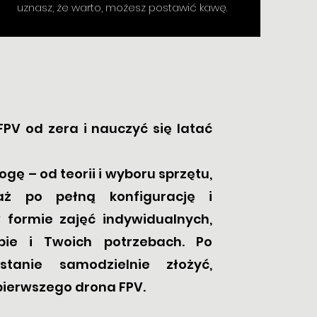
uznasz, że warto, możesz postawić kawę.
V od zera i nauczyć się latać
gę – od teorii i wyboru sprzętu,
ż po pełną konfigurację i
 formie zajęć indywidualnych,
bie i Twoich potrzebach. Po
tanie samodzielnie złożyć,
pierwszego drona FPV.