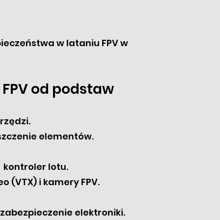
ieczeństwa w lataniu FPV w
a FPV od podstaw
rzędzi.
szczenie elementów.
kontroler lotu.
o (VTX) i kamery FPV.
abezpieczenie elektroniki.