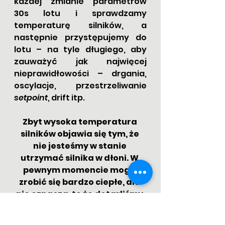
każdej zmianie parametrów 
30s lotu i sprawdzamy 
temperaturę silników, a 
następnie przystępujemy do 
lotu – na tyle długiego, aby 
zauważyć jak najwięcej 
nieprawidłowości – drgania, 
oscylacje, przestrzeliwanie 
setpoint
, drift itp.
Zbyt wysoka temperatura 
silników objawia się tym, że 
nie jesteśmy w stanie 
utrzymać silnika w dłoni. W 
pewnym momencie mogą 
zrobić się bardzo ciepłe, ale 
nie oznacza, to że dotarliśmy 
do granicy jakiego 
parametru. Może po prostu 