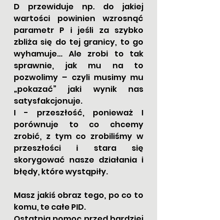
D przewiduje np. do jakiej 
wartości powinien wzrosnąć 
parametr P i jeśli za szybko 
zbliża się do tej granicy, to go 
wyhamuje… Ale zrobi to tak 
sprawnie, jak mu na to 
pozwolimy – czyli musimy mu 
„pokazać” jaki wynik nas 
satysfakcjonuje.
I - przeszłość, ponieważ I 
porównuje to co chcemy 
zrobić, z tym co zrobiliśmy w 
przeszłości i stara się 
skorygować nasze działania i 
błędy, które wystąpiły.
Masz jakiś obraz tego, po co to 
komu, te całe PID.
Ostatnia pomoc przed bardziej 