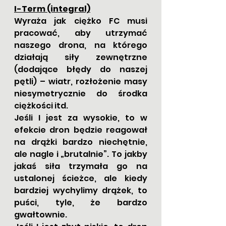
I-Term (integral)
Wyraża jak ciężko FC musi 
pracować, aby utrzymać 
naszego drona, na którego 
działają siły zewnętrzne 
(dodające błędy do naszej 
pętli) – wiatr, rozłożenie masy 
niesymetrycznie do środka 
ciężkości itd.
Jeśli I jest za wysokie, to w 
efekcie dron będzie reagował 
na drążki bardzo niechętnie, 
ale nagle i „brutalnie”. To jakby 
jakaś siła trzymała go na 
ustalonej ścieżce, ale kiedy 
bardziej wychylimy drążek, to 
puści, tyle, że bardzo 
gwałtownie.