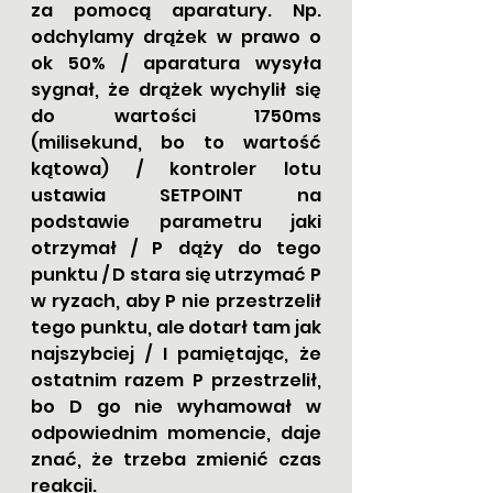
za pomocą aparatury. Np. 
odchylamy drążek w prawo o 
ok 50% / aparatura wysyła 
sygnał, że drążek wychylił się 
do wartości 1750ms 
(milisekund, bo to wartość 
kątowa) / kontroler lotu 
ustawia SETPOINT na 
podstawie parametru jaki 
otrzymał / P dąży do tego 
punktu / D stara się utrzymać P 
w ryzach, aby P nie przestrzelił 
tego punktu, ale dotarł tam jak 
najszybciej / I pamiętając, że 
ostatnim razem P przestrzelił, 
bo D go nie wyhamował w 
odpowiednim momencie, daje 
znać, że trzeba zmienić czas 
reakcji.