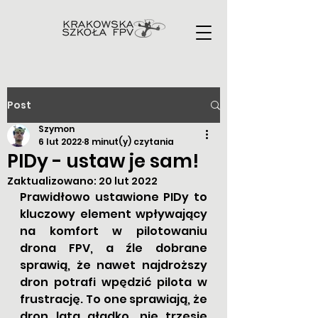
Post
Szymon
6 lut 2022
8 minut(y) czytania
PIDy - ustaw je sam!
Zaktualizowano:
20 lut 2022
Prawidłowo ustawione PIDy to 
kluczowy element wpływający 
na komfort w pilotowaniu 
drona FPV, a źle dobrane 
sprawią, że nawet najdroższy 
dron potrafi wpędzić pilota w 
frustrację. To one sprawiają, że 
dron lata gładko, nie trzęsie 