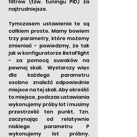
filtrów (tzw. tuningu PID) za 
najtrudniejsze.
Tymczasem ustawienia te są 
całkiem proste. Mamy bowiem 
trzy parametry, które możemy 
zmieniać - powiedzmy, że tak 
jak w konfiguratorze BetaFlight 
- za pomocą suwaków na 
pewnej skali.  Wystarczy więc 
dla każdego parametru 
osobno  znaleźć odpowiednie 
miejsce na tej skali. Aby określić 
to miejsce, podczas ustawiania 
wykonujemy próby lot i musimy 
przestrzelić ten punkt. Tzn. 
zaczynając od relatywnie 
niskiego parametru P 
wykonujemy lot próbny. 