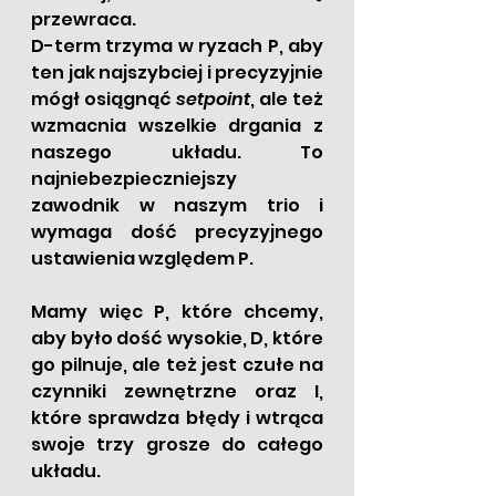
przewraca.
D-term trzyma w ryzach P, aby 
ten jak najszybciej i precyzyjnie 
mógł osiągnąć 
setpoint
, ale też 
wzmacnia wszelkie drgania z 
naszego układu. To 
najniebezpieczniejszy 
zawodnik w naszym trio i 
wymaga dość precyzyjnego 
ustawienia względem P.
Mamy więc P, które chcemy, 
aby było dość wysokie, D, które 
go pilnuje, ale też jest czułe na 
czynniki zewnętrzne oraz I, 
które sprawdza błędy i wtrąca 
swoje trzy grosze do całego 
układu.