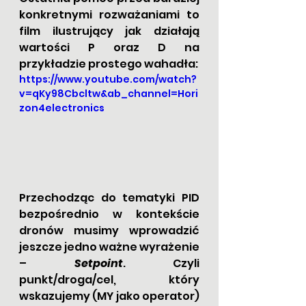
konkretnymi rozważaniami to 
film ilustrujący jak działają 
wartości P oraz D na 
przykładzie prostego wahadła:
https://www.youtube.com/watch?
v=qKy98Cbcltw&ab_channel=Hori
zon4electronics
Przechodząc do tematyki PID 
bezpośrednio w kontekście 
dronów musimy wprowadzić 
jeszcze jedno ważne wyrażenie 
– 
Setpoint
. Czyli 
punkt/droga/cel, który 
wskazujemy (MY jako operator) 