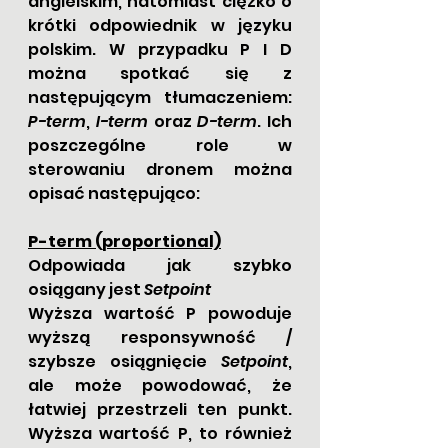
angielskim, natomiast ciężko o 
krótki odpowiednik w języku 
polskim. W przypadku P I D 
można spotkać się z 
następującym tłumaczeniem:
P-term
, 
I-term
 oraz 
D-term
. Ich 
poszczególne role w 
sterowaniu dronem można 
opisać następująco:
P-term (proportional)
Odpowiada jak szybko 
osiągany jest 
Setpoint
Wyższa wartość P powoduje 
wyższą responsywność / 
szybsze osiągnięcie 
Setpoint
, 
ale może powodować, że 
łatwiej przestrzeli ten punkt. 
Wyższa wartość P, to również 