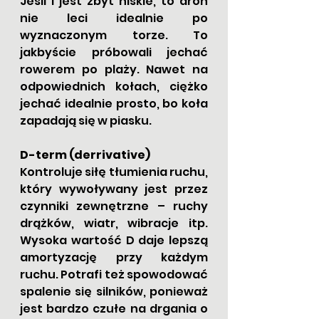
Jeśli I jest zbyt niskie, to dron 
nie leci idealnie po 
wyznaczonym torze. To 
jakbyście próbowali jechać 
rowerem po plaży. Nawet na 
odpowiednich kołach, ciężko 
jechać idealnie prosto, bo koła 
zapadają się w piasku.
D-term (derrivative)
Kontroluje siłę tłumienia ruchu, 
który wywoływany jest przez 
czynniki zewnętrzne – ruchy 
drążków, wiatr, wibracje itp. 
Wysoka wartość D daje lepszą 
amortyzację przy każdym 
ruchu. Potrafi też spowodować 
spalenie się silników, ponieważ 
jest bardzo czułe na drgania o 