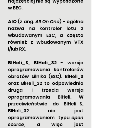
najczęściej nie są  wyposażone 
w BEC.
AIO
 (z ang. 
All On One
) - ogólna 
nazwa na kontroler lotu z 
wbudowanym ESC, a często 
również z wbudowanym VTX 
i/lub RX. 
BlHeli_S, BlHeli_32
 - wersje 
oprogramowania kontrolerów 
obrotów silnika (ESC). BlHeli_S 
oraz BlHeli_32 to odpowiednio 
druga i trzecia wersja 
oprogramowania BlHeli. W 
przeciwieństwie do BlHeli_S, 
BlHeli_32 nie jest 
oprogramowaniem  typu 
open 
source
, a więc jest 