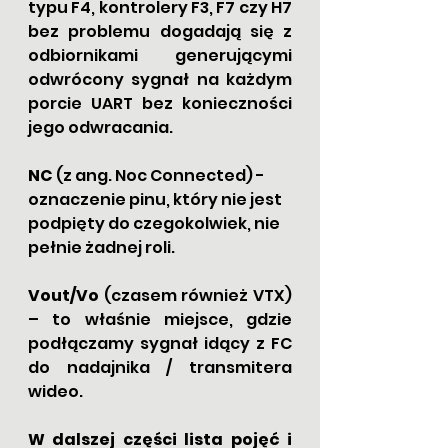
typu F4, kontrolery F3, F7 czy H7 
bez problemu dogadają się z 
odbiornikami generującymi 
odwrócony sygnał na każdym 
porcie UART bez konieczności 
jego odwracania.
NC
 (z ang. Noc Connected) - 
oznaczenie pinu, który nie jest 
podpięty do czegokolwiek, nie 
pełnie żadnej roli.
Vout/Vo
 (czasem również VTX) 
– to właśnie miejsce, gdzie 
podłączamy sygnał idący z FC 
do nadajnika / transmitera 
wideo.
W dalszej części lista pojęć i 