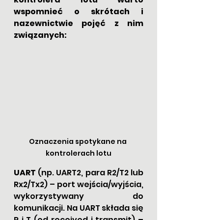
wspomnieć o skrótach i 
nazewnictwie pojęć z nim 
związanych:
Oznaczenia spotykane na 
kontrolerach lotu
UART
 (np. UART2, para R2/T2 lub 
Rx2/Tx2) – port wejścia/wyjścia, 
wykorzystywany do 
komunikacji. Na UART składa się 
R i T (od received i transmit) – 