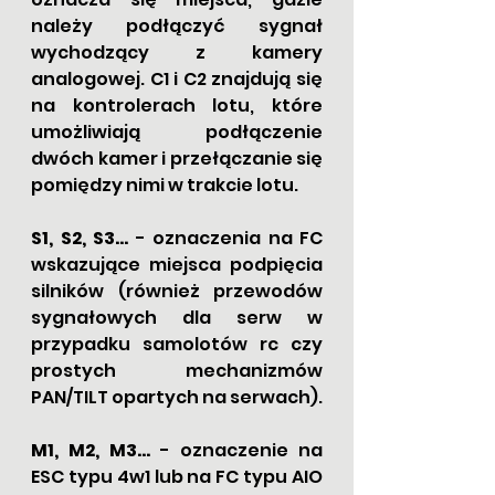
należy podłączyć sygnał 
wychodzący z kamery 
analogowej. C1 i C2 znajdują się 
na kontrolerach lotu, które 
umożliwiają podłączenie 
dwóch kamer i przełączanie się 
pomiędzy nimi w trakcie lotu. 
S1, S2, S3... 
- oznaczenia na FC 
wskazujące miejsca podpięcia 
silników (również przewodów 
sygnałowych dla serw w 
przypadku samolotów rc czy 
prostych mechanizmów 
PAN/TILT opartych na serwach).
M1, M2, M3...
 - oznaczenie na 
ESC typu 4w1 lub na FC typu AIO 