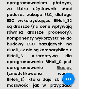
oprogramowaniem płatnym, 
za które użytkownik płaci 
podczas zakupu ESC, dlatego 
ESC wykorzystujące BlHeli_32 
są droższe (na cenę wpływają 
również droższe procesory). 
Komponenty wykorzystane do 
budowy ESC bazujących na 
BlHeli_32 nie są kompatybilne z 
BlHeli_S. Alternatywą dla 
oprogramowanie BlHeli_S jest 
oprogramowanie 
Bluejay
(zmodyfikowana wersja 
BlHeli_S), która daje zbliżone 
możliwości jak w przypadku 
oprogramowania BlHeli_32. 