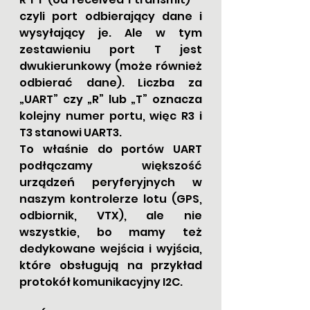
czyli port odbierający dane i 
wysyłający je. Ale w tym 
zestawieniu port T jest 
dwukierunkowy (może również 
odbierać dane). Liczba za 
„UART” czy „R” lub „T” oznacza 
kolejny numer portu, więc R3 i 
T3 stanowi UART3.
To właśnie do portów UART 
podłączamy większość 
urządzeń peryferyjnych w 
naszym kontrolerze lotu (GPS, 
odbiornik, VTX), ale nie 
wszystkie, bo mamy też 
dedykowane wejścia i wyjścia, 
które obsługują na przykład 
protokół komunikacyjny I2C.