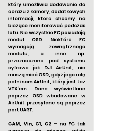
który umożliwia dodawanie do 
obrazu z kamery, dodatkowych 
informacji, które chcemy na 
bieżąco monitorować podczas 
lotu. Nie wszystkie FC posiadają 
moduł OSD. Niektóre FC 
wymagają zewnętrznego 
modułu, a inne np. 
przeznaczone pod systemu 
cyfrowe jak DJI AirUnit, nie 
muszą mieć OSD, gdyż jego rolę 
pełni sam AirUnit, który jest też 
VTX’em. Dane wyświetlane 
poprzez OSD wbudowane w 
AirUnit przesyłane są poprzez 
port UART.
CAM, Vin, C1, C2
 – na FC tak 
oznacza się miejsca, gdzie 