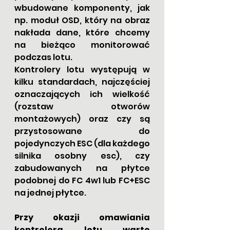
wbudowane komponenty, jak 
np. moduł OSD, który na obraz 
nakłada dane, które chcemy 
na bieżąco monitorować 
podczas lotu.
Kontrolery lotu występują w 
kilku standardach, najczęściej 
oznaczających ich wielkość 
(rozstaw otworów 
montażowych) oraz czy są 
przystosowane do 
pojedynczych ESC (dla każdego 
silnika osobny esc), czy 
zabudowanych na płytce 
podobnej do FC 4w1 lub FC+ESC 
na jednej płytce.
Przy okazji omawiania 
kontrolera lotu warto 