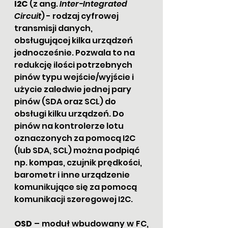
I2C
 (z ang. 
Inter-Integrated 
Circuit
) - rodzaj cyfrowej 
transmisji danych, 
obsługującej kilka urządzeń 
jednocześnie. Pozwala to na 
redukcję ilości potrzebnych 
pinów typu wejście/wyjście i 
użycie zaledwie jednej pary 
pinów (SDA oraz SCL) do 
obsługi kilku urządzeń. Do 
pinów na kontrolerze lotu 
oznaczonych za pomocą I2C 
(lub SDA, SCL) można podpiąć 
np. kompas, czujnik prędkości, 
barometr i inne urządzenie 
komunikujące się za pomocą 
komunikacji szeregowej I2C.
OSD
 – moduł wbudowany w FC, 